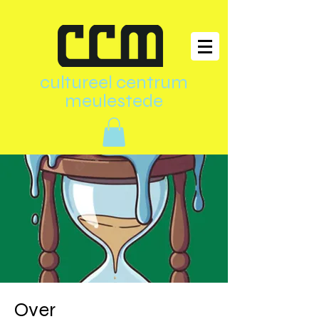
cultureel centrum
meulestede
Over