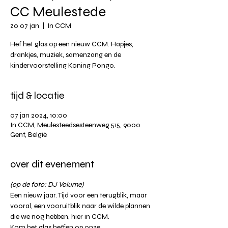
CC Meulestede
zo 07 jan
  |  
In CCM
Hef het glas op een nieuw CCM. Hapjes,
drankjes, muziek, samenzang en de
kindervoorstelling Koning Pongo.
tijd & locatie
07 jan 2024, 10:00
In CCM, Meulesteedsesteenweg 515, 9000
Gent, België
over dit evenement
(op de foto: DJ Volume)
Een nieuw jaar. Tijd voor een terugblik, maar 
vooral, een vooruitblik naar de wilde plannen 
die we nog hebben, hier in CCM. 
Kom het glas heffen op onze 