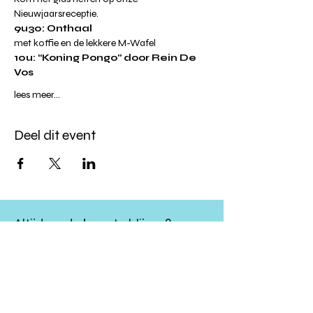
Nieuwjaarsreceptie. 
9u30: Onthaal
met koffie en de lekkere M-Wafel
10u: “Koning Pongo” door Rein De 
Vos
lees meer...
Deel dit event
Altijd op de hoogte blijven?
verstuur