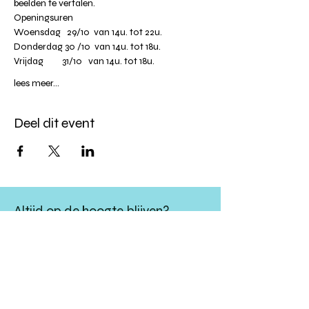
beelden te vertalen. 
Openingsuren
Woensdag   29/10  van 14u. tot 22u.
Donderdag 30 /10  van 14u. tot 18u.
Vrijdag         31/10   van 14u. tot 18u.
lees meer...
Deel dit event
Altijd op de hoogte blijven?
verstuur