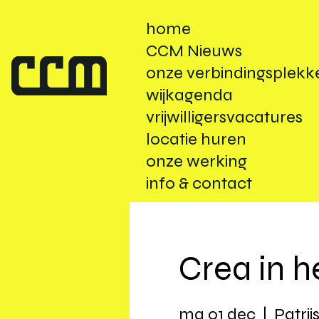
home
CCM Nieuws
onze verbindingsplekk
wijkagenda
vrijwilligersvacatures
locatie huren
onze werking
info & contact
Crea in h
ma 01 dec
  |  
Patrij