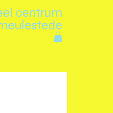
eel centrum
meulestede