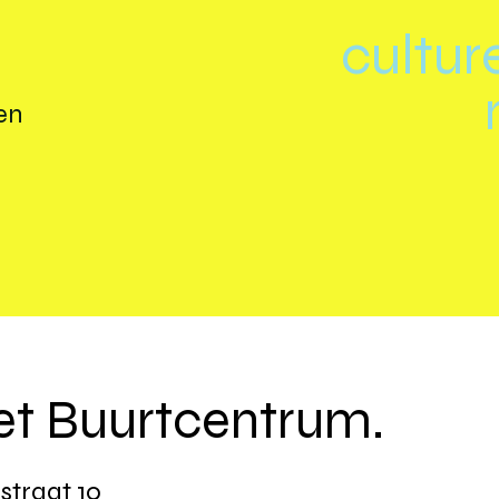
cultur
en
et Buurtcentrum.
sstraat 10