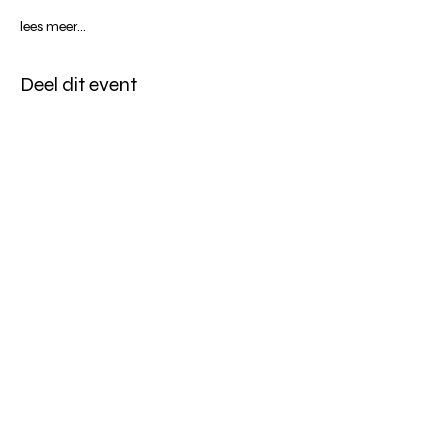
lees meer...
Deel dit event
Altijd op de hoogte blijven?
verstuur
algemene websitevoorwaarden