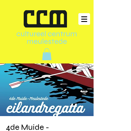
cultureel centrum
meulestede
4de Muide -